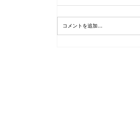
コメントを追加…
ルノー メガーヌRS 入庫
神奈川県三浦市のクルマ専
〒238-0223
神奈川県三浦市原町1-2