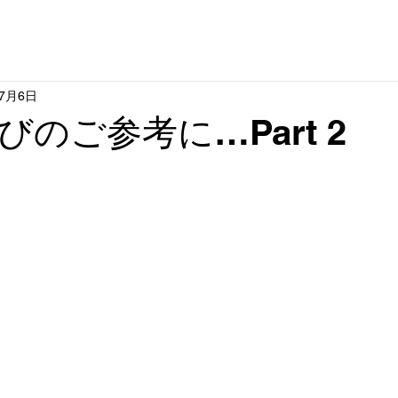
ME
CAR / 在庫車両
セグウェイ - ナインボット 正規販売店
SHI
年7月6日
のご参考に…Part 2