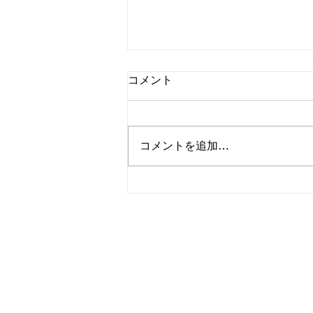
コメント
コメントを追加…
ルノー メガーヌRS 入庫
神奈川県三浦市のクルマ専
〒238-0223