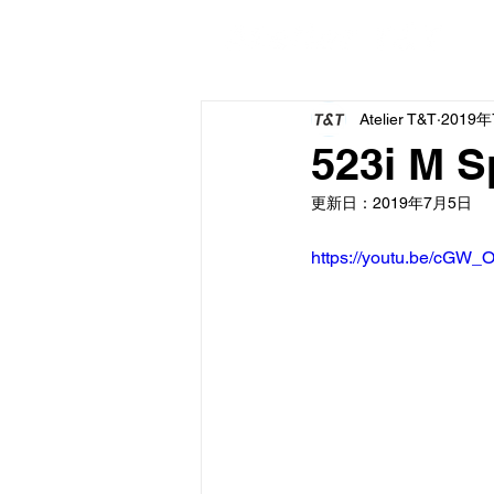
HO
Atelier T&T
2019
523i M
更新日：
2019年7月5日
https://youtu.be/cGW