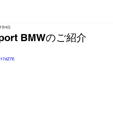
ME
CAR / 在庫車両
セグウェイ - ナインボット 正規販売店
SHI
年7月4日
 Sport BMWのご紹介
_O17dZ7E